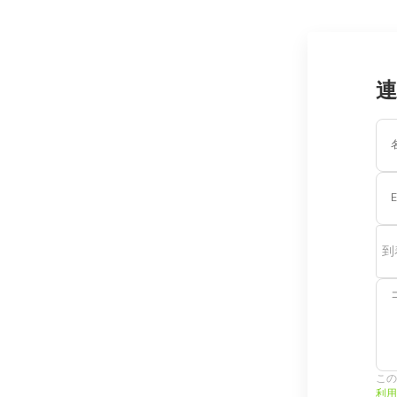
連
E
到
この
利用