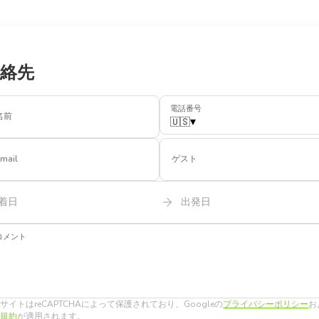
絡先
電話番号
名前
🇺🇸
▾
mail
ゲスト
着日
出発日
コメント
サイトはreCAPTCHAによって保護されており、Googleの
プライバシーポリシー
お
規約
が適用されます。