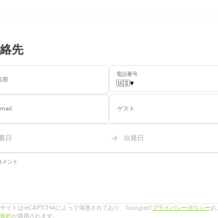
絡先
電話番号
名前
🇺🇸
▾
mail
ゲスト
着日
出発日
コメント
サイトはreCAPTCHAによって保護されており、Googleの
プライバシーポリシー
お
規約
が適用されます。