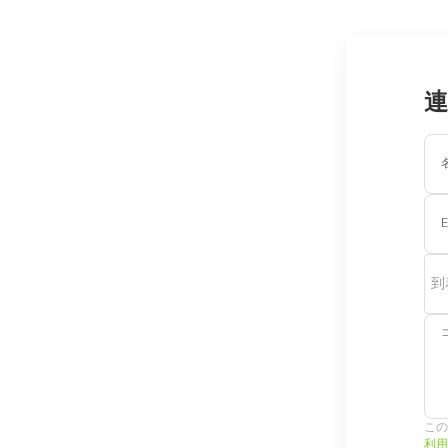
連
E
到
この
利用