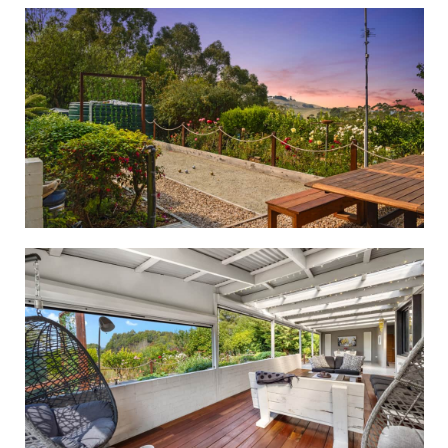
ملخص
معدلات
اتصال
خريطة
التوفر
صالة عرض
المراجعات