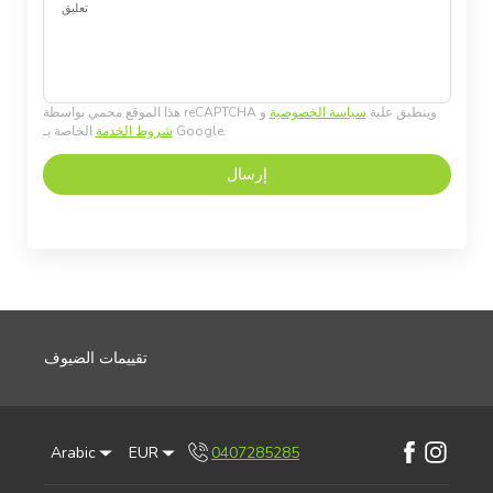
تعليق
هذا الموقع محمي بواسطة reCAPTCHA وينطبق علية
سياسة الخصوصية
و
الخاصة بـ Google.
شروط الخدمة
إرسال
تقييمات الضيوف
Arabic
EUR
0407285285
Facebook
Instagram