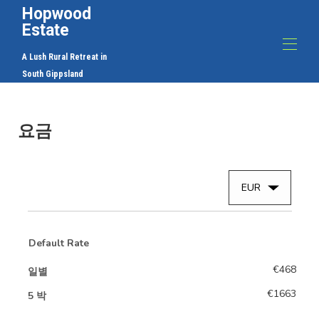
Hopwood
Estate
A Lush Rural Retreat in
South Gippsland
Home
The Farmhouse at Hopwood Estate - Korumburra에서
요금
농촌 관광 / 농가
The Farmhouse at Hopwood Estate - Korumburra에서
농업 관광 / 농가일
The Farmhouse at Hopwood Estate - Korumburra에서
EUR
농촌 관광 / 농가
The Farmhouse at Hopwood Estate - Korumburra에서
농촌 관광 / 농가
The Farmhouse at Hopwood Estate - Korumburra에서
Default Rate
농촌 관광 / 농가
The Farmhouse at Hopwood Estate - Korumburra에서
€468
일별
농촌 관광 / 농가
The Farmhouse at Hopwood Estate - Korumburra에서
€1663
5 박
농촌 관광 / 농가