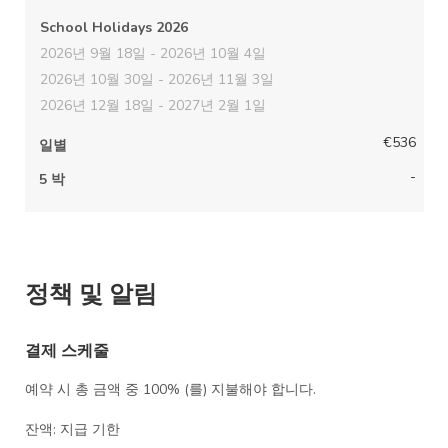
개요
요금
School Holidays 2026
연락하다
2026년 9월 18일 - 2026년 10월 4일
지도
2026년 10월 30일 - 2026년 11월 3일
유효성
2026년 12월 18일 - 2027년 2월 1일
갤러리
리뷰
€536
일별
-
5 박
정책 및 알림
결제 스케줄
예약 시 총 금액 중 100% (를) 지불해야 합니다.
잔액: 지급 기한